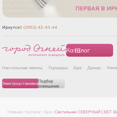
Иркутск
8 (3952) 42-43-44
Каталог
настольные лампы
|
торшеры
|
бра
|
декор
|
ули
Подбор
Электроустановка
освещения
Главная
/
Каталог
/
Бра
/
Светильник СЕВЕРНЫЙ СВЕТ Век