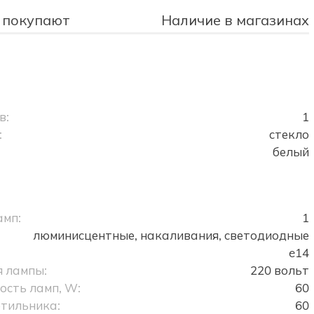
 покупают
Наличие в магазинах
в:
1
:
стекло
белый
амп:
1
люминисцентные, накаливания, светодиодные
e14
 лампы:
220 вольт
сть ламп, W:
60
тильника:
60