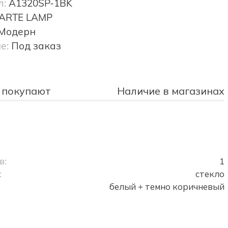
л:
A1320SP-1BK
ARTE LAMP
Модерн
е:
Под заказ
 покупают
Наличие в магазинах
в:
1
:
стекло
белый + темно коричневый