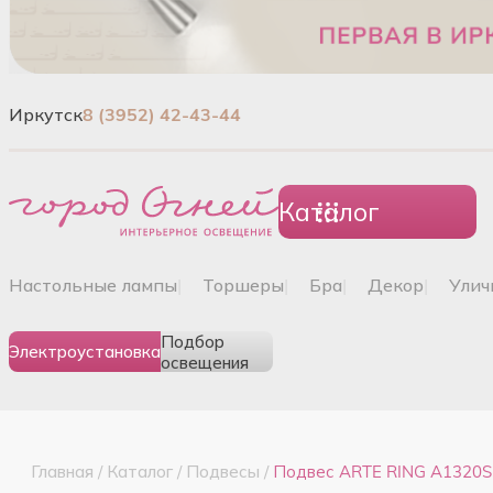
Иркутск
8 (3952) 42-43-44
Каталог
настольные лампы
|
торшеры
|
бра
|
декор
|
ули
Подбор
Электроустановка
освещения
Главная
/
Каталог
/
Подвесы
/
Подвес ARTE RING A1320S