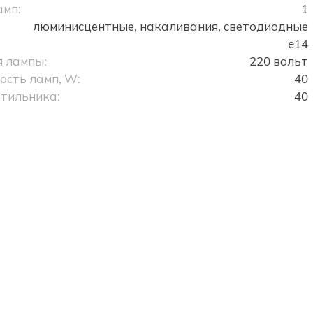
амп:
1
люминисцентные, накаливания, светодиодные
e14
 лампы:
220 вольт
сть ламп, W:
40
тильника:
40