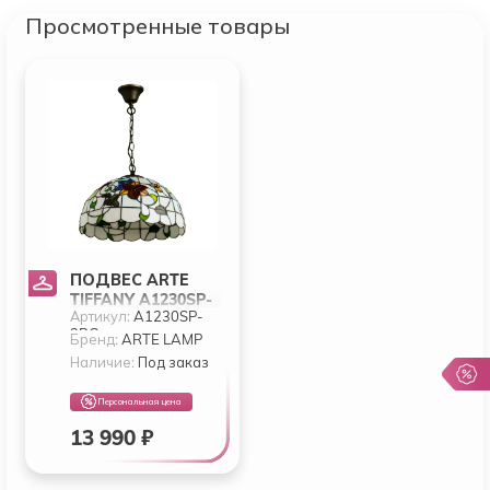
Просмотренные товары
ПОДВЕС ARTE
TIFFANY A1230SP-
Артикул:
A1230SP-
2BG
2BG
Бренд:
ARTE LAMP
Наличие:
Под заказ
Персональная цена
13 990 ₽