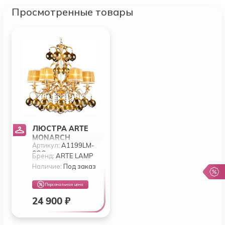
Просмотренные товары
ЛЮСТРА ARTE
MONARCH
Артикул:
A1199LM-
A1199LM-6GO
6GO
Бренд:
ARTE LAMP
Наличие:
Под заказ
Персональная цена
24 900 ₽