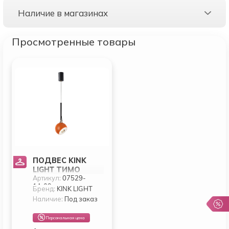
Наличие в магазинах
Просмотренные товары
ПОДВЕС KINK
LIGHT ТИМО
Артикул:
07529-
07529-1A,09
1A,09
Бренд:
KINK LIGHT
Наличие:
Под заказ
Персональная цена