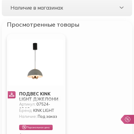
Наличие в магазинах
Просмотренные товары
ПОДВЕС KINK
LIGHT ДЖЕЛОНИ
Артикул:
07524-
07524-18,16
18,16
Бренд:
KINK LIGHT
Наличие:
Под заказ
Персональная цена