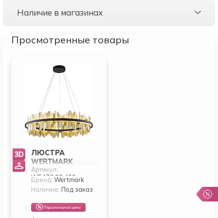
Наличие в магазинах
Просмотренные товары
ЛЮСТРА
WERTMARK
Артикул:
LANDO
WE476.03.403
WE476.03.403
Бренд:
Wertmark
Наличие:
Под заказ
Персональная цена