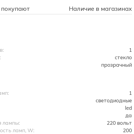
 покупают
Наличие в магазинах
в:
1
:
стекло
прозрачный
амп:
1
светодиодные
led
да
 лампы:
220 вольт
сть ламп, W:
200