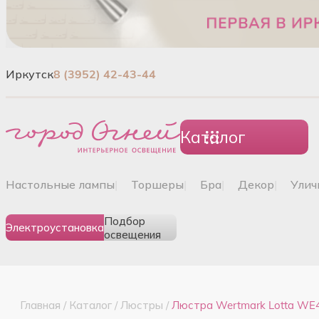
Иркутск
8 (3952) 42-43-44
Каталог
настольные лампы
|
торшеры
|
бра
|
декор
|
ули
Подбор
Электроустановка
освещения
Главная
/
Каталог
/
Люстры
/
Люстра Wertmark Lotta WE4