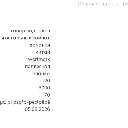
Общая мощность све
товар под заказ
для остальных комнат
германия
китай
wertmark
подвесная
планка
ip20
3000
70
µс‚ рі рѕр°р»рёс‡рёрё
05.08.2026