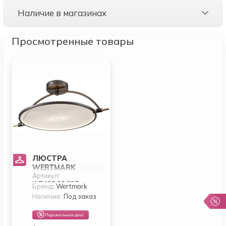
Наличие в магазинах
Просмотренные товары
ЛЮСТРА
WERTMARK
Артикул:
LAURA
WE430.03.027
WE430.03.027
Бренд:
Wertmark
Наличие:
Под заказ
Персональная цена