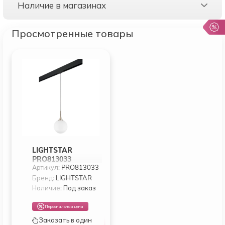
Наличие в магазинах
Просмотренные товары
LIGHTSTAR
PRO813033
Артикул:
PRO813033
СВЕТИЛЬНИК Д
1-ФАЗН ТРЕКА
Бренд:
LIGHTSTAR
GLOBO 1Х40W E14
Наличие:
Под заказ
ШАМПАНЬ
БЕЛЫЙ ЧЕРНЫЙ
Персональная цена
(813033+595007)
Заказать в один