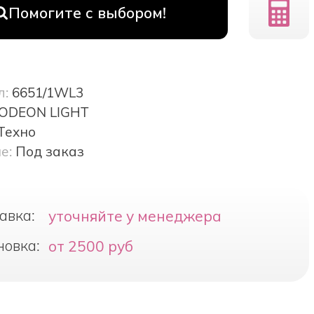
Помогите с выбором!
л:
6651/1WL3
ODEON LIGHT
Техно
е:
Под заказ
авка:
уточняйте у менеджера
новка:
от 2500 руб