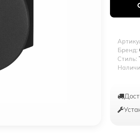
Артику
Бренд:
Стиль:
Наличи
Дост
Уста