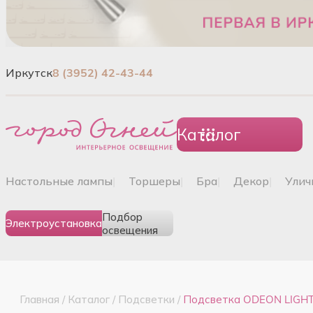
Иркутск
8 (3952) 42-43-44
Каталог
настольные лампы
|
торшеры
|
бра
|
декор
|
ули
Подбор
Электроустановка
освещения
Главная
/
Каталог
/
Подсветки
/
Подсветка ODEON LIGHT