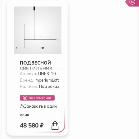
ПОДВЕСНОЙ
СВЕТИЛЬНИК
Артикул:
LINES-10
LINES K BY
IMPERIUMLOFT
Бренд:
ImperiumLoft
Наличие:
Под заказ
Персональная цена
Заказать в один
клик
48 580 ₽