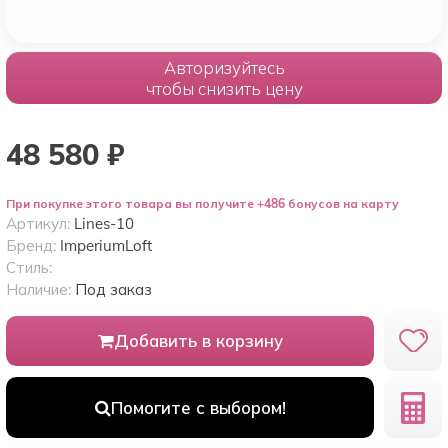
Авторизуйтесь
чтобы снизить цену
48 580
₽
При покупке этого товара вы получите +486 бонусов на карту
Артикул:
Lines-10
Бренд:
ImperiumLoft
Стиль:
Наличие:
Под заказ
Добавить в корзину
Помогите с выбором!