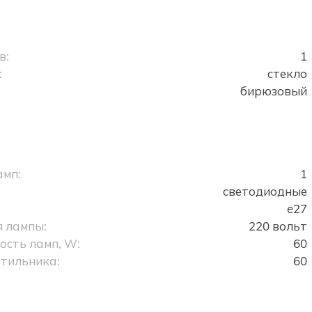
в:
1
:
стекло
бирюзовый
амп:
1
светодиодные
e27
 лампы:
220 вольт
сть ламп, W:
60
тильника:
60