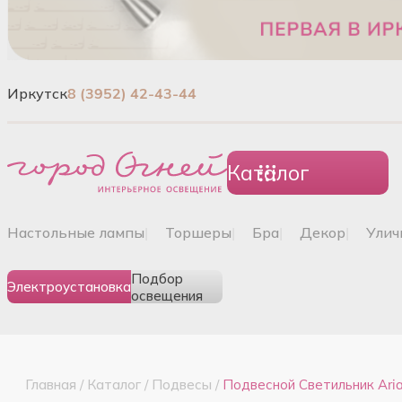
Иркутск
8 (3952) 42-43-44
Каталог
настольные лампы
|
торшеры
|
бра
|
декор
|
ули
Подбор
Электроустановка
освещения
Главная
/
Каталог
/
Подвесы
/
Подвесной Светильник Aria 