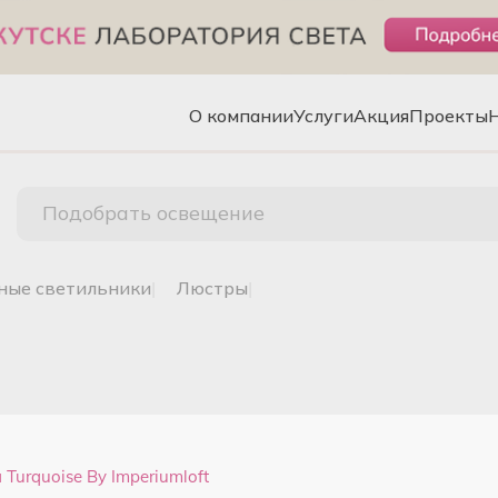
О компании
Услуги
Акция
Проекты
Подобрать освещение
чные светильники
|
люстры
|
Turquoise By Imperiumloft