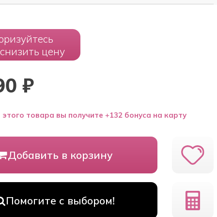
оризуйтесь
 снизить цену
90
₽
 этого товара вы получите +132 бонуса на карту
Добавить в корзину
Помогите с выбором!