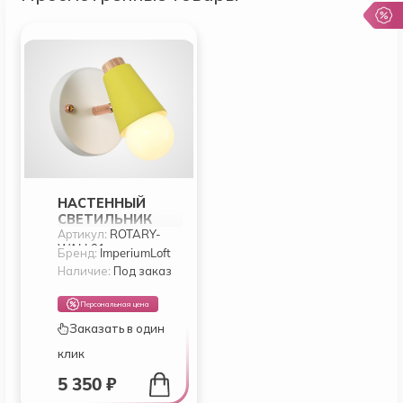
НАСТЕННЫЙ
СВЕТИЛЬНИК
Артикул:
ROTARY-
ROTARY WALL
WALL01
ЖЕЛТЫЙ BY
Бренд:
ImperiumLoft
IMPERIUMLOFT
Наличие:
Под заказ
Персональная цена
Заказать в один
клик
5 350 ₽