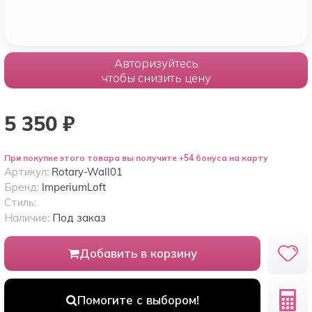
Авторизуйтесь
чтобы снизить цену
5 350
₽
При покупке этого товара вы получите +54 бонуса на карту
Артикул:
Rotary-Wall01
Бренд:
ImperiumLoft
Стиль:
Наличие:
Под заказ
Добавить в корзину
Помогите с выбором!