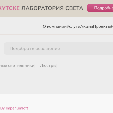
О компании
Услуги
Акция
Проекты
Подобрать освещение
чные светильники
|
люстры
|
By Imperiumloft