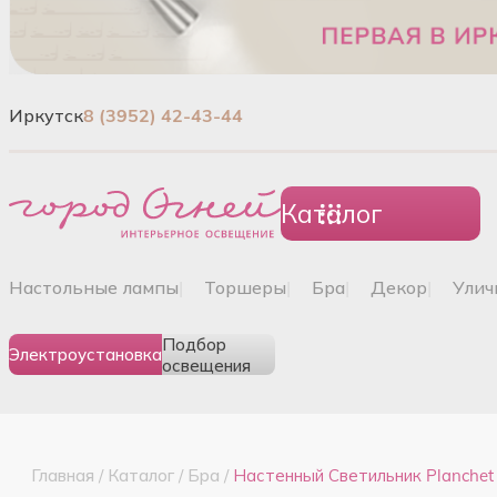
Иркутск
8 (3952) 42-43-44
Каталог
настольные лампы
|
торшеры
|
бра
|
декор
|
ули
Подбор
Электроустановка
освещения
Главная
/
Каталог
/
Бра
/
Настенный Светильник Planchet 