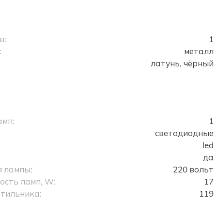
в:
1
:
металл
латунь, чёрный
амп:
1
светодиодные
led
да
 лампы:
220 вольт
сть ламп, W:
17
тильника:
119