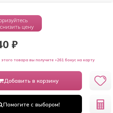
оризуйтесь
 снизить цену
40
₽
 этого товара вы получите +261 бонус на карту
Добавить в корзину
Помогите с выбором!