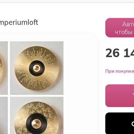
mperiumloft
Авт
чтобы
26 1
При покупке