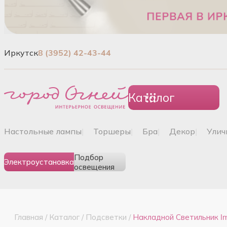
Иркутск
8 (3952) 42-43-44
Каталог
настольные лампы
|
торшеры
|
бра
|
декор
|
ули
Подбор
Электроустановка
освещения
Главная
/
Каталог
/
Подсветки
/
Накладной Светильник Im