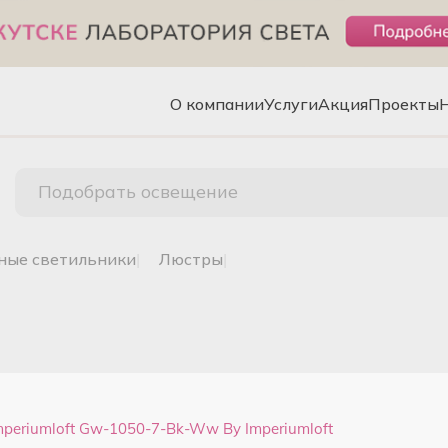
О компании
Услуги
Акция
Проекты
Подобрать освещение
чные светильники
|
люстры
|
periumloft Gw-1050-7-Bk-Ww By Imperiumloft