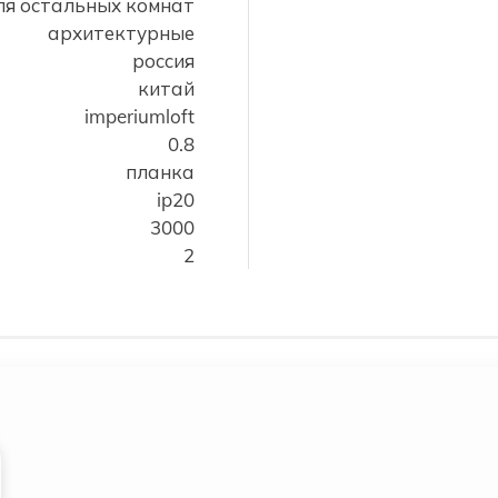
ля остальных комнат
архитектурные
россия
китай
imperiumloft
0.8
планка
ip20
3000
2