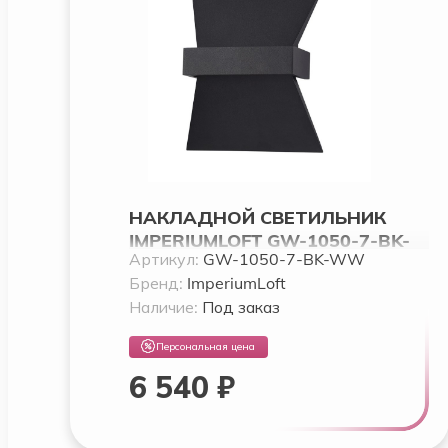
НАКЛАДНОЙ СВЕТИЛЬНИК
IMPERIUMLOFT GW-1050-7-BK-
Артикул:
GW-1050-7-BK-WW
WW BY IMPERIUMLOFT
Бренд:
ImperiumLoft
Наличие:
Под заказ
Персональная цена
6 540 ₽