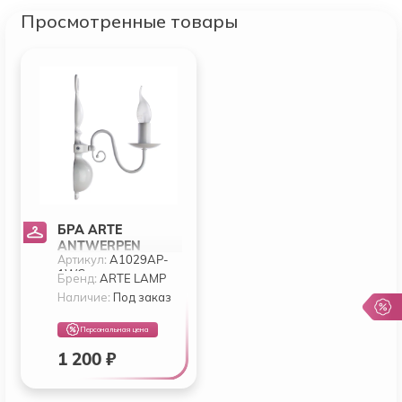
Просмотренные товары
БРА ARTE
ANTWERPEN
Артикул:
A1029AP-
A1029AP-1WC
1WC
Бренд:
ARTE LAMP
Наличие:
Под заказ
Персональная цена
1 200 ₽