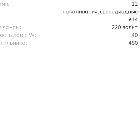
амп:
12
накаливания, светодиодные
e14
 лампы:
220 вольт
сть ламп, W:
40
тильника:
480