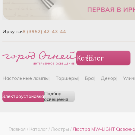
Иркутск
8 (3952) 42-43-44
Каталог
настольные лампы
|
торшеры
|
бра
|
декор
|
ули
Подбор
Электроустановка
освещения
Главная
/
Каталог
/
Люстры
/
Люстра MW-LIGHT Сюзанна