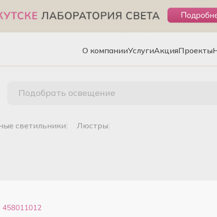
О компании
Услуги
Акция
Проекты
Подобрать освещение
чные светильники
|
люстры
|
 458011012