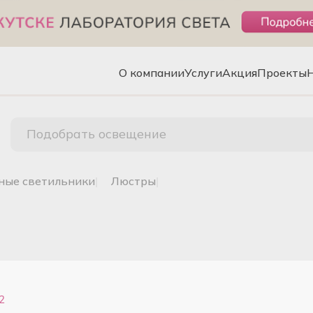
О компании
Услуги
Акция
Проекты
Подобрать освещение
чные светильники
|
люстры
|
2