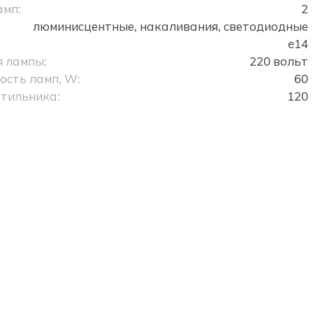
амп:
2
люминисцентные, накаливания, светодиодные
e14
 лампы:
220 вольт
сть ламп, W:
60
тильника:
120