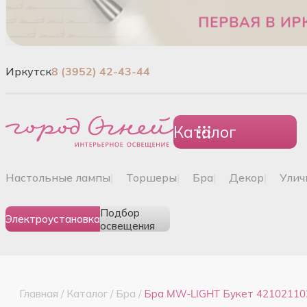
Иркутск
8 (3952) 42-43-44
Каталог
настольные лампы
|
торшеры
|
бра
|
декор
|
ули
Подбор
Электроустановка
освещения
Главная
/
Каталог
/
Бра
/
Бра MW-LIGHT Букет 42102110