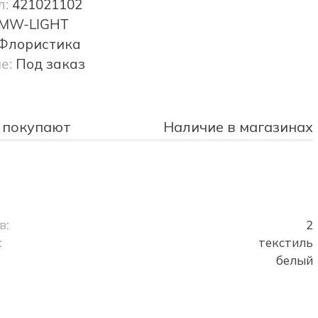
л:
421021102
MW-LIGHT
Флористика
е:
Под заказ
 покупают
Наличие в магазинах
в:
2
:
текстиль
белый