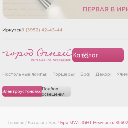
Иркутск
8 (3952) 42-43-44
Каталог
настольные лампы
|
торшеры
|
бра
|
декор
|
ули
Подбор
Электроустановка
освещения
Главная
/
Каталог
/
Бра
/
Бра MW-LIGHT Нежность 3560