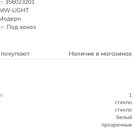
л:
356023201
MW-LIGHT
Модерн
е:
Под заказ
 покупают
Наличие в магазинах
в:
1
:
стекло
стекло
белый
прозрачные