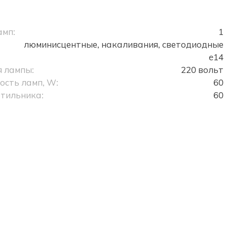
амп:
1
люминисцентные, накаливания, светодиодные
e14
 лампы:
220 вольт
сть ламп, W:
60
тильника:
60