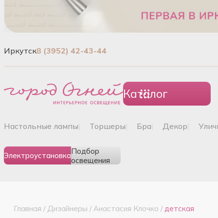
Иркутск
8 (3952) 42-43-44
Каталог
настольные лампы
|
торшеры
|
бра
|
декор
|
ули
Подбор
Электроустановка
освещения
Главная
/
Дизайнеры
/
Анастасия Клочко
/
детская