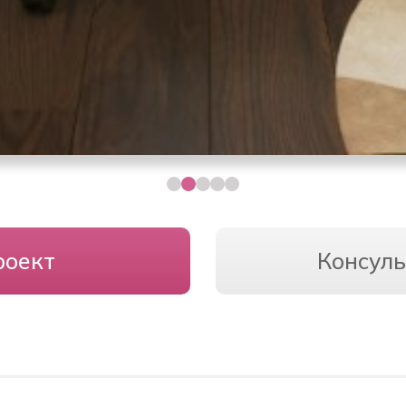
роект
Консуль